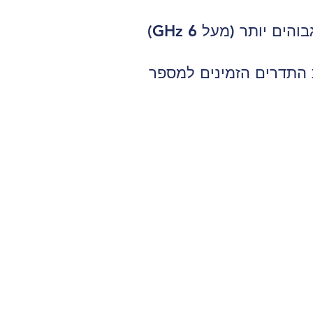
High Band Simultaneous (HBS): טכנולוגיה זו מאפשרת שימוש בתדרים גבוהים יותר (מעל 6 GHz)
טכנולוגיה זו מחלקת את התדרים הזמינים למספר