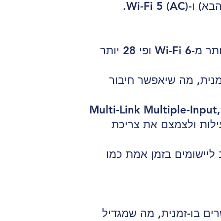
מהירות גבוהה יותר: Wi-Fi 7 צפוי להציע מהירויות של עד 40 Gbps, פי 8 יותר מ-Wi-Fi 6 ופי 28 יותר
ירים בו-זמנית, מה שיאפשר חיבור
ה שימוש בטכנולוגיות חדשות, כגון Multi-Link Multiple-Input, Multiple-
High), כדי להגביר את היעילות ולצמצם את צריכת
 מה שחשוב ליישומים בזמן אמת כמו
 קשרים בו-זמנית, מה שמגדיל