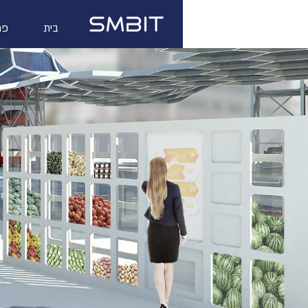
בית
פת