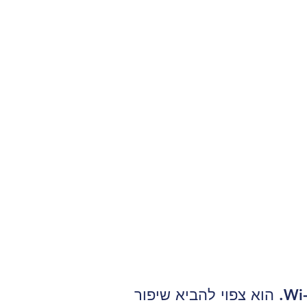
Wi-Fi 7, הידוע גם בשם IEEE 802.11be, הוא הדור הבא של טכנולוגיות Wi-Fi. הוא צפוי להביא שיפור