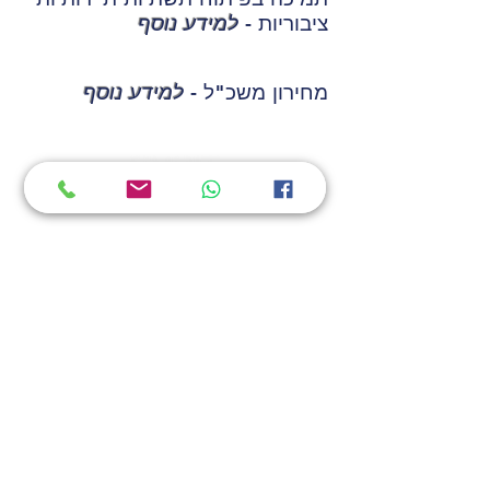
ציבוריות -
למידע נוסף
מחירון משכ"ל -
למידע נוסף
תמיכה
|
לקוחות
|
פרויקטים
|
דרושים
הצהרת נגישות
טלפון:
077-6001070
דוא״ל:
info@smbit.co.il
כתובתנו: נתיב השיירות 18, מזכרת
בתיה.
ח.פ
514640010
צרו קשר