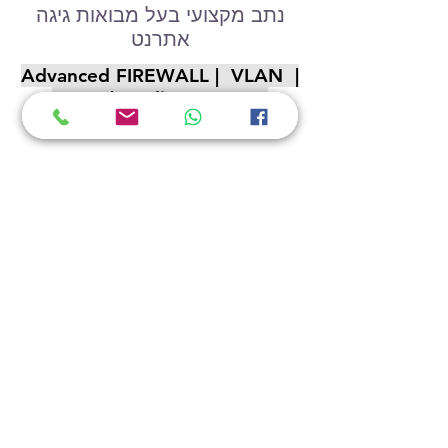
נתב מקצועי בעל מבואות גיגה
אתרנט
Advanced FIREWALL | VLAN |
VPN | Radius SERVER
UBIQUITI
תמיכה
|
לקוחות
|
פרויקטים
|
דרושים
הצהרת נגישות
טלפון:
077-6001070
דוא״ל:
info@smbit.co.il
כתובתנו: נתיב השיירות 18, מזכרת
בתיה.
ח.פ
514640010